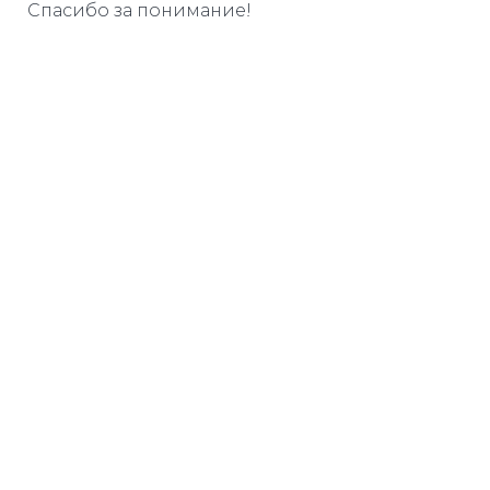
Спасибо за понимание!
Дарим книгу
ЗА ПОДПИСКУ
Узнавайте о бесплатных
вебинарах и курсах
повышения квалификации
первыми