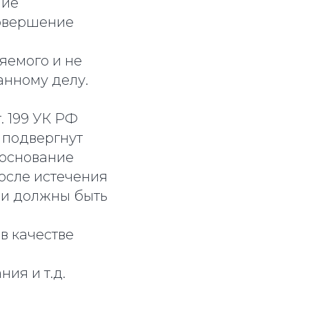
ние
совершение
яемого и не
анному делу.
т. 199 УК РФ
 подвергнут
 основание
осле истечения
ми должны быть
в качестве
ия и т.д.