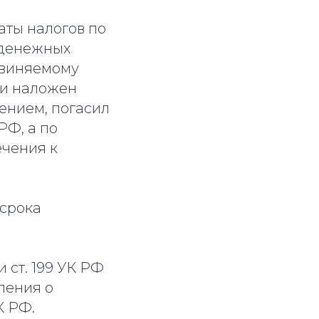
аты налогов по
и денежных
обвиняемому
 и наложен
ением, погасил
РФ, а по
ечения к
 срока
 ст. 199 УК РФ
ления о
К РФ.