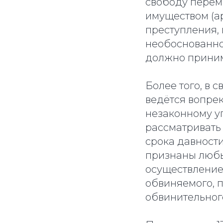
свободу перем
имуществом (а
преступления, 
необоснованно
должно приним
Более того, в св
ведётся вопре
незаконному у
рассматривать
срока давност
признаны любы
осуществление
обвиняемого, 
обвинительного