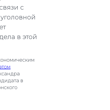
связи с
 уголовной
ет
ела в этой
экономическим
этом
ександра
ндидата в
онского