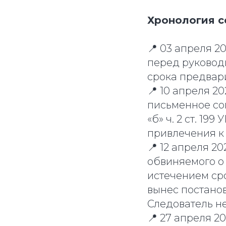
Хронология 
📍 03 апреля 2
перед руковод
срока предвари
📍 10 апреля 2
письменное со
«б» ч. 2 ст. 19
привлечения к 
📍 12 апреля 2
обвиняемого о
истечением сро
вынес постано
Следователь не
📍 27 апреля 2