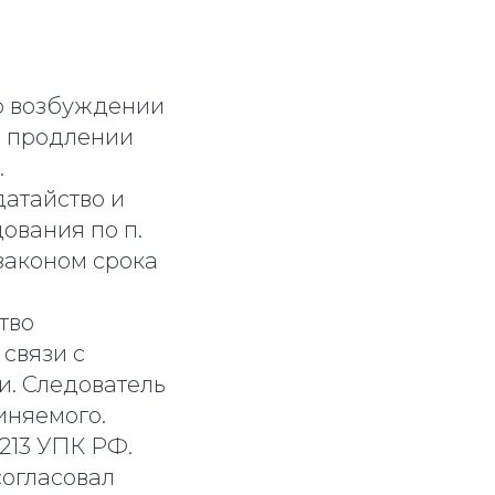
 о возбуждении
о продлении
.
датайство и
ования по п.
 законом срока
тво
связи с
и. Следователь
иняемого.
 213 УПК РФ.
согласовал