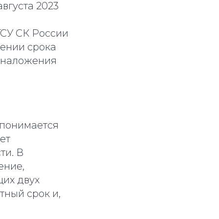
вгуста 2023
ГСУ СК России
лении срока
 наложения
 понимается
ет
ти. В
ение,
щих двух
тный срок и,