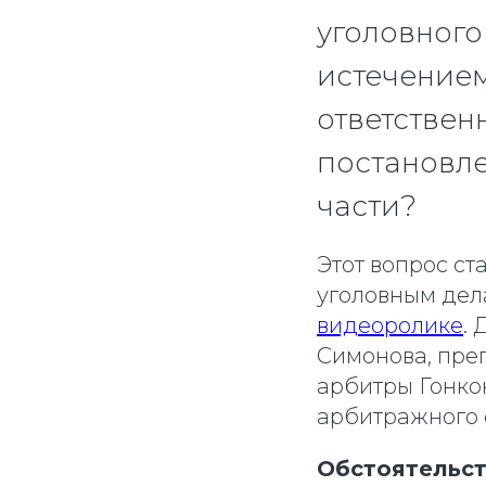
уголовного
истечением
ответствен
постановле
части?
Этот вопрос с
уголовным дел
видеоролике
.
Симонова, преп
арбитры Гонко
арбитражного с
Обстоятельст