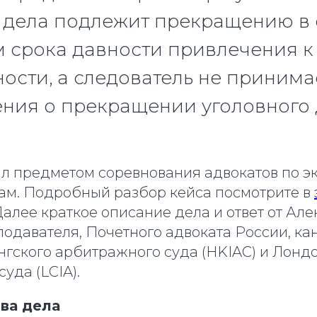
 дела подлежит прекращению в 
 срока давности привлечения к
ности, а следователь не принима
ния о прекращении уголовного д
тал предметом соревнования адвокатов по 
ам. Подробный разбор кейса посмотрите в
 Далее краткое описание дела и ответ от Ал
одавателя, Почетного адвоката России, ка
нгского арбитражного суда (HKIAC) и Лонд
уда (LCIA).
ва дела