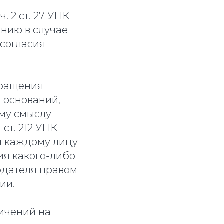
. 2 ст. 27 УПК
нию в случае
 согласия
екращения
 оснований,
ому смыслу
 ст. 212 УПК
я каждому лицу
ия какого-либо
одателя правом
ии.
ничений на