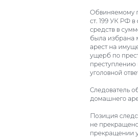
Обвиняемому п
ст. 199 УК РФ 
средств в сумме
была избрана 
арест на имущ
ущерб по прест
преступлению п
уголовной отве
Следователь об
домашнего аре
Позиция следст
не прекращено,
прекращении уг