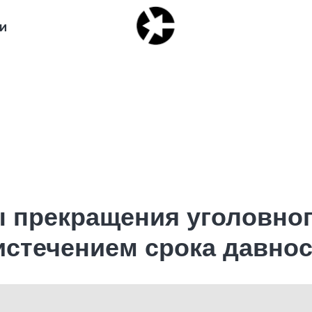
И
 прекращения уголовног
 истечением срока давно