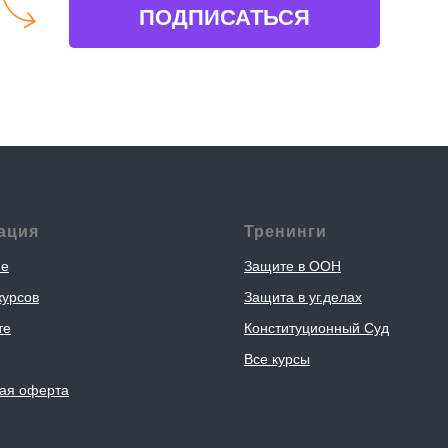
ПОДПИСАТЬСЯ
ация
Тренинги
ие
Защите в ООН
курсов
Защита в уг.делах
те
Конституционный Суд
Все курсы
ая оферта