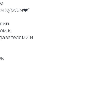
рю
им курсом❤️”
Юлии
ом к
одавателями и
ок