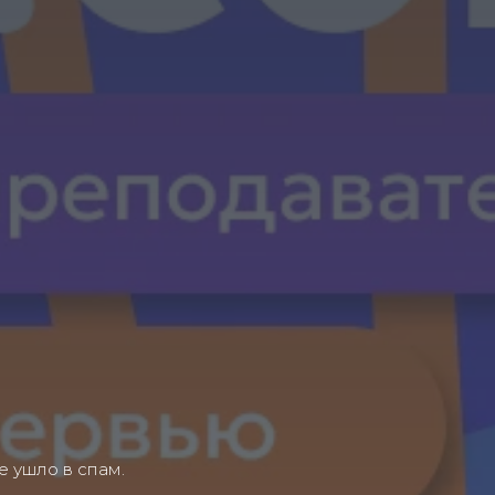
е ушло в спам.