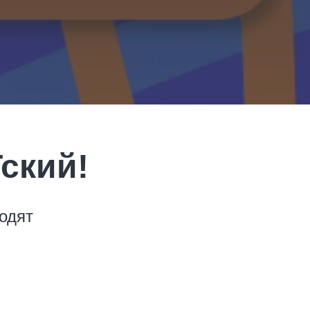
ский!
одят