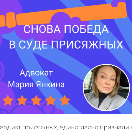
вердикт присяжных, единогласно признали