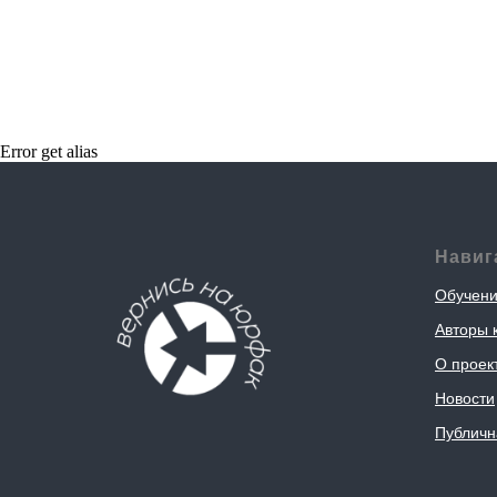
Error get alias
Навиг
Обучен
Авторы 
О проек
Новости
Публичн