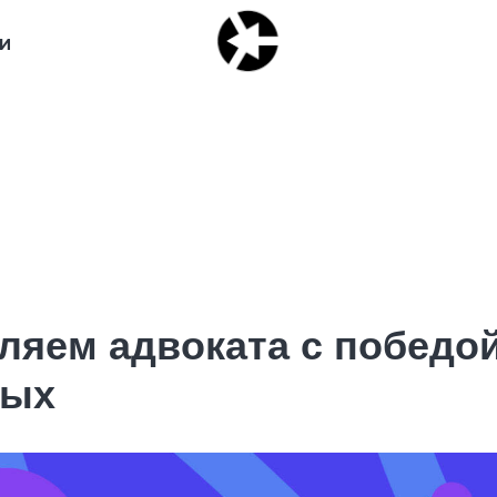
И
ляем адвоката с победой
ных