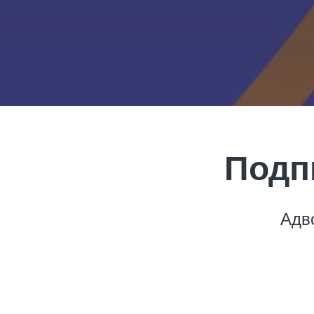
Подп
Адв