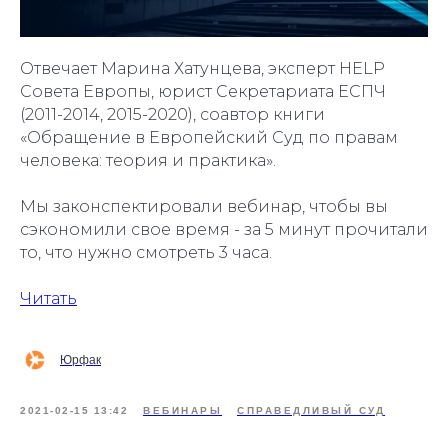
Отвечает Марина Хатунцева, эксперт HELP
Совета Европы, юрист Секретариата ЕСПЧ
(2011-2014, 2015-2020), соавтор книги
«Обращение в Европейский Суд по правам
человека: теория и практика».
Мы законспектировали вебинар, чтобы вы
сэкономили свое время - за 5 минут прочитали
то, что нужно смотреть 3 часа.
Читать
Юрфак
2021-02-15 13:42
ВЕБИНАРЫ
СПРАВЕДЛИВЫЙ СУД