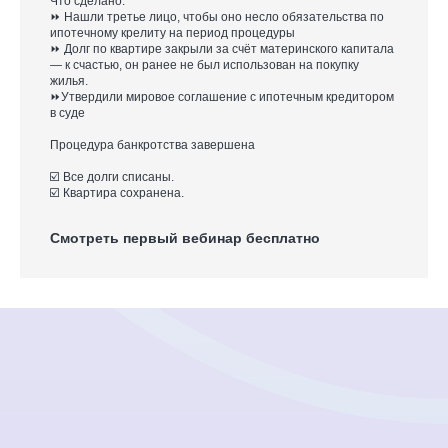
Что сделано:
⏩ Нашли третье лицо, чтобы оно несло обязательства по
ипотечному крелиту на период процедуры
⏩ Долг по квартире закрыли за счёт материнского капитала
— к счастью, он ранее не был использован на покупку
жилья.
⏩Утвердили мировое соглашение с ипотечным кредитором
в суде
Процедура банкротства завершена
☑️ Все долги списаны.
☑️ Квартира сохранена.
Смотреть первый вебинар бесплатно