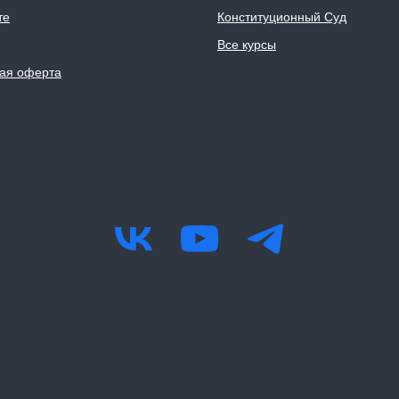
те
Конституционный Суд
Все курсы
ая оферта
Узнавайте об открытых вебинарах в наших соцсетях