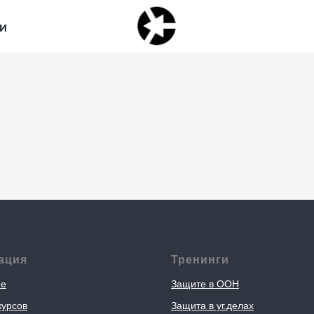
И
ация
Тренинги
ие
Защите в ООН
курсов
Защита в уг.делах