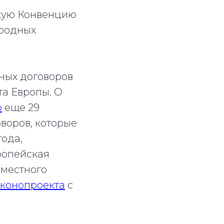
скую Конвенцию
ародных
ных договоров
та Европы. О
о
еще 29
воров, которые
года,
ропейская
 местного
аконопроекта
с