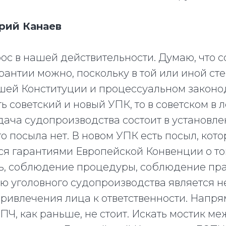
рий Канаев
с в нашей действительности. Думаю, что с
рантии можно, поскольку в той или иной ст
шей Конституции и процессуальном законод
ь советский и новый УПК, то в советском в 
адача судопроизводства состоит в установле
о посыла нет. В новом УПК есть посыл, кот
я гарантиями Европейской Конвенции о том
ь, соблюдение процедуры, соблюдение пра
 уголовного судопроизводства является не
привлечения лица к ответственности. Напр
Ч, как раньше, не стоит. Искать мостик м