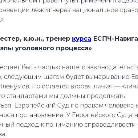
ациональном праве. Путь применения адвок
онвенции лежит через национальное право,
.»
стер, к.ю.н., тренер
курса
ЕСПЧ-Навига
апы уголовного процесса»
естает быть частью нашего законодательств
о, следующим шагом будет вымарывание Е
ленумов. Но остается вторая линия ― «лин
что стандартами мы должны продолжать
ться. Европейский Суд по правам человека
ынося постановления. У Европейского Суда
мный подход к пониманию справедливости
а.