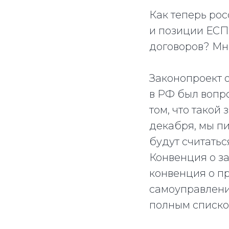
Как теперь ро
и позиции ЕСП
договоров? Мн
Законопроект 
в РФ был вопр
том, что такой
декабря, мы п
будут считатьс
Конвенция о з
конвенция о п
самоуправлени
полным списко