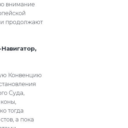
во внимание
опейской
 и продолжают
-Навигатор,
кую Конвенцию
остановления
го Суда,
аконы,
ко тогда
тов, а пока