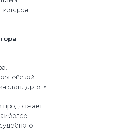
атами
 которое
тора
а.
вропейской
ия стандартов».
 и продолжает
 наиболее
 судебного