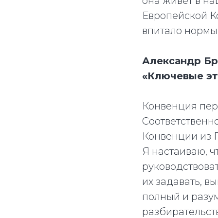
она живет в н
Европейской К
впитало нормы
Александр Бре
«Ключевые эт
Конвенция пер
Соответственн
Конвенции из П
Я настаиваю, 
руководствова
их задавать, в
полный и разу
разбирательств