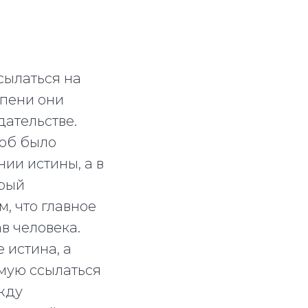
сылаться на
епени они
ательстве.
лоб было
нии истины, а в
орый
, что главное
в человека.
 истина, а
ямую ссылаться
ежду