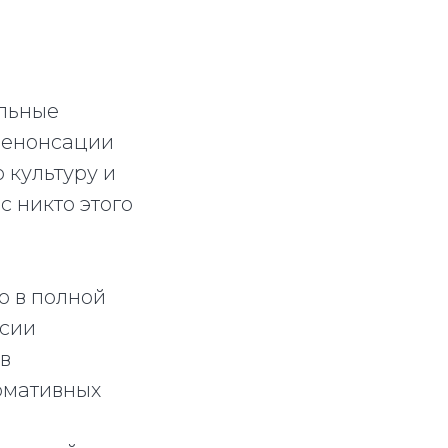
льные
денонсации
 культуру и
 никто этого
о в полной
ссии
в
рмативных