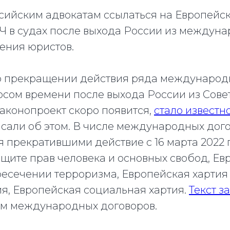
ссийским адвокатам ссылаться на Европей
Ч в судах после выхода России из междун
ения юристов.
о прекращении действия ряда международ
осом времени после выхода России из Сове
 законопроект скоро появится,
стало известн
исали об этом. В числе международных дого
я прекратившими действие с 16 марта 2022 
ащите прав человека и основных свобод, Ев
ресечении терроризма, Европейская хартия
я, Европейская социальная хартия.
Текст з
м международных договоров.