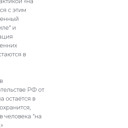
актикой «на
ся с этим
венный
мле" и
ация
ренних
стаются в
в
тельстве РФ от
а остаётся в
охранится,
в человека "на
»