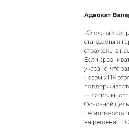
Адвокат Вале
«Сложный вопро
стандарты и га
отражены в на
Если сравниват
указано, что з
новом УПК этог
поддерживаетс
― легитимност
Основной целью
легитимность 
на решения ЕСП