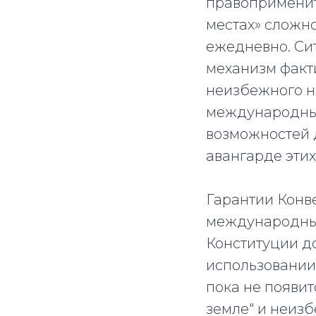
правоприменит
местах» сложно
ежедневно. Си
механизм факт
неизбежного н
международных
возможностей д
авангарде этих
Гарантии Конв
международных
Конституции д
использовании
пока не появи
земле" и неиз