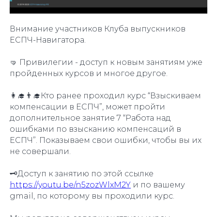
Внимание участников Клуба выпускников
ЕСПЧ-Навигатора.
🤜 Привилегии - доступ к новым занятиям уже
пройденных курсов и многое другое.
👩‍🎓👨‍🎓Кто ранее проходил курс “Взыскиваем
компенсации в ЕСПЧ”, может пройти
дополнительное занятие 7 “Работа над
ошибками по взысканию компенсаций в
ЕСПЧ”. Показываем свои ошибки, чтобы вы их
не совершали.
🗝Доступ к занятию по этой ссылке
https://youtu.be/n5zozWlxM2Y
и по вашему
gmail, по которому вы проходили курс.