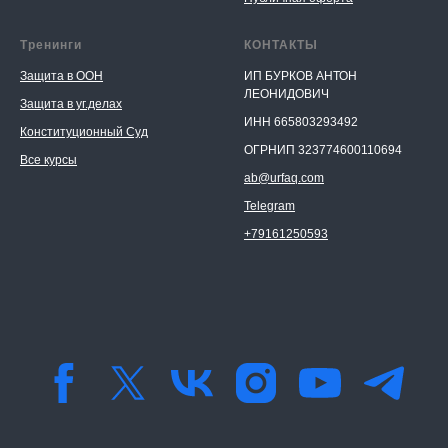
Тренинги
КОНТАКТЫ
Защита в ООН
ИП БУРКОВ АНТОН
ЛЕОНИДОВИЧ
Защита в уг.делах
ИНН 665803293492
Конституционный Суд
ОГРНИП 323774600110694
Все курсы
ab@urfaq.com
Telegram
+79161250593