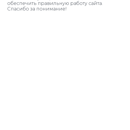
обеспечить правильную работу сайта.
Спасибо за понимание!
Дарим книгу
ЗА ПОДПИСКУ
Узнавайте о бесплатных
вебинарах и курсах
повышения квалификации