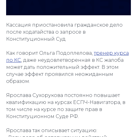
Кассация приостановила гражданское дело
после ходатайства о запросе в
Конституционный Суд
Как говорит Ольга Подоплелова,
тренер курса
по КС
, даже неудовлетворенная в КС жалоба
может дать положительный эффект. В этом
случае эффект проявился неожиданным
образом.
Ярослава Сухорукова постоянно повышает
квалификацию на курсах ЕСПЧ-Навигатора, в
том числе на курсе по защите прав в
Конституционном Суде РФ.
Ярослава так описывает ситуацию: