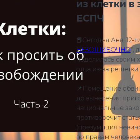
из клетки в 
ЕСПЧ
📕Сегодня Аня, 12-т
БЕЗОШИБОЧНО
”,
поделилась своим 
отца из-за решетки
📌Помещение обвин
до вынесения приго
национальные зако
противоречит стать
(презумпция невин
по правам человека