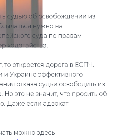
ть судью об освобождении из
 Ссылаться нужно на
опейского суда по правам
ер ходатайства.
, то откроется дорога в ЕСПЧ.
ии и Украине эффективного
ния отказа судьи освободить из
 Но это не значит, что просить об
о. Даже если адвокат
чать можно здесь