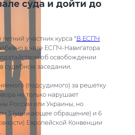
зале суда и дойти до
и летний участник курса “
В ЕСПЧ
 любезно в чате ЕСПЧ-Навигатора
ходатайством об освобождении
 в судебном заседании.
яемого (подсудимого) за решетку
вора не только нарушает
ны России или Украины, но
ям 3 (унижающее обращение) и 6
овности) Европейской Конвенции
.