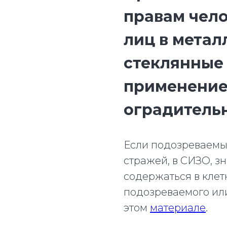
правам чел
лиц в метал
стеклянные
применение
оградитель
Если подозреваемы
стражей, в СИЗО, з
содержаться в клет
подозреваемого или
этом
материале
.