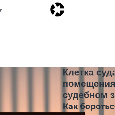
И
Клетка суд
помещения 
судебном 
Как боротьс