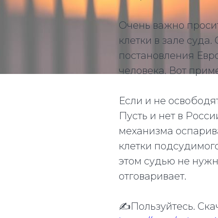
Очень важно проси
клетки в зале суда.
постановления Евр
человека. Вот прим
Если и не освободят
Пусть и нет в Росс
механизма оспарива
клетки подсудимого.
этом судью не нужн
отговаривает.
✍️Пользуйтесь. Ска