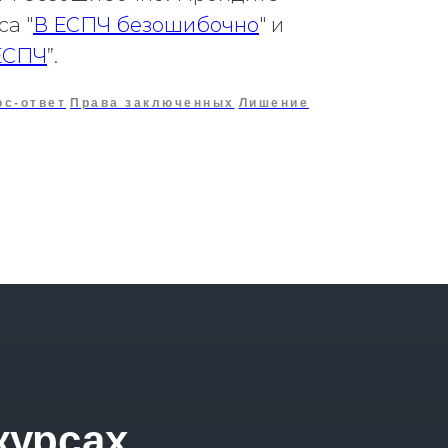
са "
В ЕСПЧ безошибочно
" и
 ЕСПЧ
”.
ос-ответ
Права заключенных
Лишение
курсах