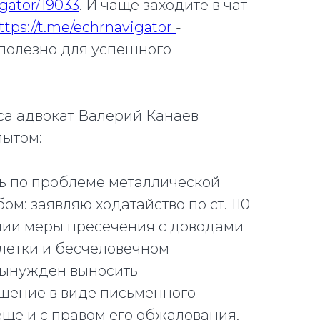
igator/19033
. И чаще заходите в чат
ttps://t.me/echrnavigator
-
 полезно для успешного
са адвокат Валерий Канаев
пытом:
сь по проблеме металлической
ом: заявляю ходатайство по ст. 110
ии меры пресечения с доводами
летки и бесчеловечном
вынужден выносить
шение в виде письменного
еще и с правом его обжалования.