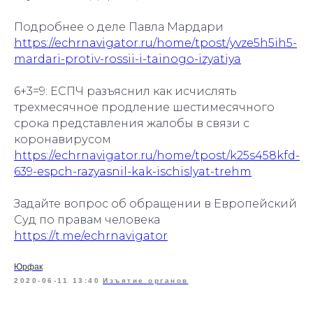
Подробнее о деле Павла Мардари
https://echrnavigator.ru/home/tpost/yvze5h5ih5-
mardari-protiv-rossii-i-tainogo-izyatiya
6+3=9: ЕСПЧ разъяснил как исчислять
трехмесячное продление шестимесячного
срока представления жалобы в связи с
коронавирусом
https://echrnavigator.ru/home/tpost/k25s458kfd-
639-espch-razyasnil-kak-ischislyat-trehm
Задайте вопрос об обращении в Европейский
Суд по правам человека
https://t.me/echrnavigator
Юрфак
2020-06-11 13:40
Изъятие органов