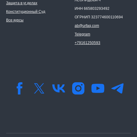
Защита в уг.делах
ИНН 665803293492
Конституционный Суд
ОГРНИП 323774600110694
Все курсы
ab@urfaq.com
Telegram
+79161250593