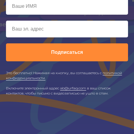
Подписаться
Это бесплатно! Нажимая на кнопку, вы соглашаетесь с
политикой
конфиденциальности.
Включите электронный адрес
ab@urfaq.com
в ваш список
контактов, чтобы письмо с видеозаписью не ушло в спам.