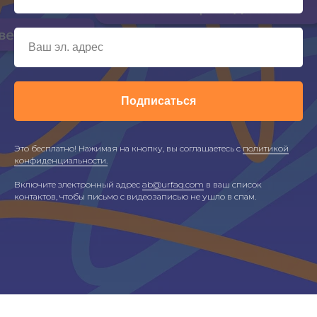
Подписаться
Это бесплатно! Нажимая на кнопку, вы соглашаетесь с
политикой
конфиденциальности.
Включите электронный адрес
ab@urfaq.com
в ваш список
контактов, чтобы письмо с видеозаписью не ушло в спам.