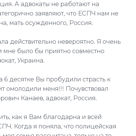
уация. А адвокаты не работают на
атегорично заявляют, что ЕСПЧ нам не
а, мать осужденного, Россия.
ала действительно невероятно. Я очень
и мне было бы приятно совместно
окат, Украина.
а 6 десятке Вы пробудили страсть к
ит омолодили меня!!! Почувствовал
орович Канаев, адвокат, Россия.
ить, как я Вам благодарна и всей
ПЧ. Когда я поняла, что полицейская
 моя семья рассчитана, только на то,