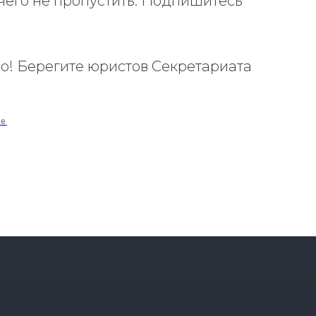
чего не пропустить. Подпишитесь
! Берегите юристов Секретариата
ле